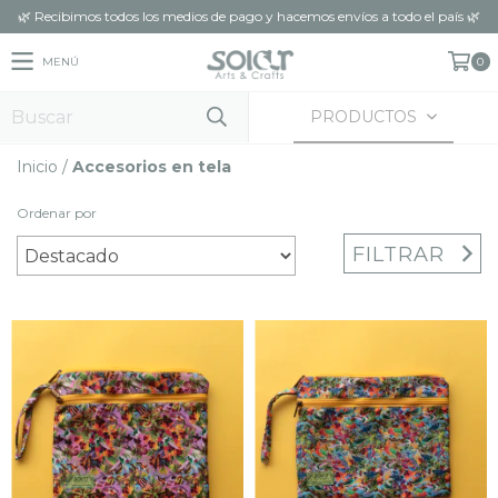
🌿 Recibimos todos los medios de pago y hacemos envíos a todo el país 🌿
MENÚ
0
PRODUCTOS
Inicio
/
Accesorios en tela
Ordenar por
FILTRAR