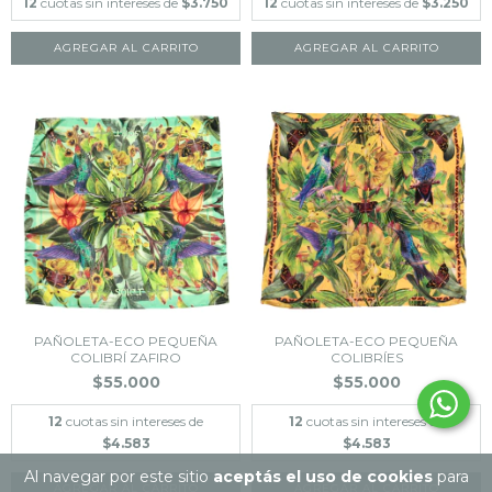
12
cuotas sin intereses de
$3.750
12
cuotas sin intereses de
$3.250
PAÑOLETA-ECO PEQUEÑA
PAÑOLETA-ECO PEQUEÑA
COLIBRÍ ZAFIRO
COLIBRÍES
$55.000
$55.000
12
cuotas sin intereses de
12
cuotas sin intereses de
$4.583
$4.583
Al navegar por este sitio
aceptás el uso de cookies
para