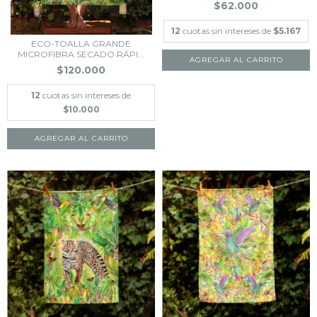
$62.000
12
cuotas sin intereses de
$5.167
ECO-TOALLA GRANDE
MICROFIBRA SECADO RÁPI...
$120.000
12
cuotas sin intereses de
$10.000
AGREGAR AL CARRITO