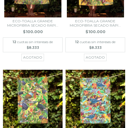
ECO-TOALLA GRANDE
ECO-TOALLA GRANDE
MICROFIBRA SECADO RÁPI...
MICROFIBRA SECADO RÁPI...
$100.000
$100.000
12
cuotas sin intereses de
12
cuotas sin intereses de
$8.333
$8.333
AGOTADO
AGOTADO