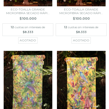
ECO-TOALLA GRANDE
ECO-TOALLA GRANDE
MICROFIBRA SECADO RÁPI...
MICROFIBRA SECADO RÁPI...
$100.000
$100.000
12
cuotas sin intereses de
12
cuotas sin intereses de
$8.333
$8.333
AGOTADO
AGOTADO