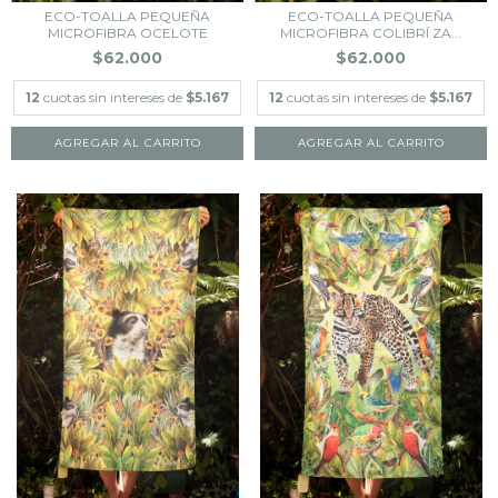
ECO-TOALLA PEQUEÑA
ECO-TOALLA PEQUEÑA
MICROFIBRA OCELOTE
MICROFIBRA COLIBRÍ ZA...
$62.000
$62.000
12
cuotas sin intereses de
$5.167
12
cuotas sin intereses de
$5.167