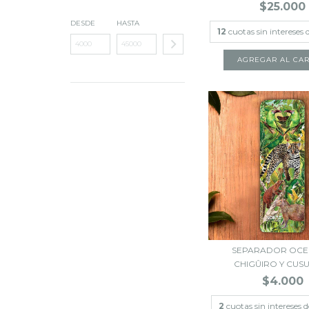
$25.000
DESDE
HASTA
12
cuotas sin intereses
SEPARADOR OCE
CHIGÛIRO Y CU
$4.000
2
cuotas sin intereses 