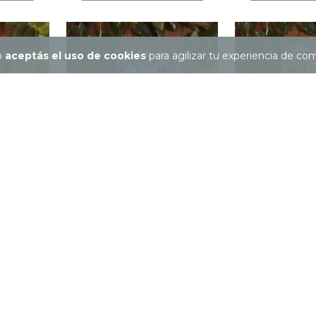
io
aceptás el uso de cookies
para agilizar tu experiencia de co
 CUATRO
LIBRETA GRANDE COLIBRÍ
LIBRETA GRA
PUNTIBLANCA
CIENA
$36.000
$36.
 de
$2.083
12
cuotas sin intereses de
$3.000
12
cuotas sin inte