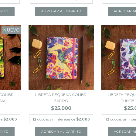
NUEVO
COLIBRÍ
LIBRETA PEQUEÑA COLIBRÍ
LIBRETA PEQU
M...
ZAFIRO
PUNTIB
$25.000
$25.
 de
$2.083
12
cuotas sin intereses de
$2.083
12
cuotas sin inte