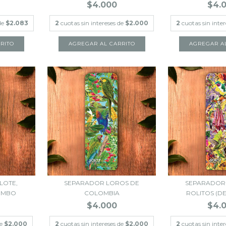
$4.000
$4.
 de
$2.083
2
cuotas sin intereses de
$2.000
2
cuotas sin inte
LOTE,
SEPARADOR LOROS DE
SEPARADOR 
SUMBO
COLOMBIA
ROLITOS (D
$4.000
$4.
de
$2.000
2
cuotas sin intereses de
$2.000
2
cuotas sin inte