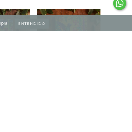
mpra.
ENTENDIDO
NDE COLIBRÍ
LIBRETA GRANDE CUATRO
GUERO
COLIBRÍES
000
$36.000
reses de
$3.000
12
cuotas sin intereses de
$3.000