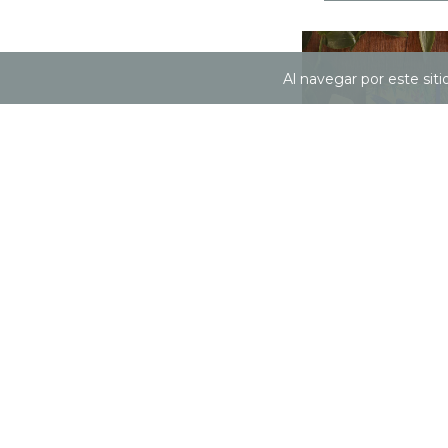
Al navegar por este sit
LIBRETA PEQUEÑA
COLIBRÍES
$25.000
12
cuotas sin intereses