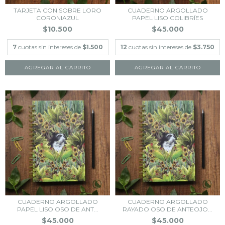
TARJETA CON SOBRE LORO
CUADERNO ARGOLLADO
CORONIAZUL
PAPEL LISO COLIBRÍES
$10.500
$45.000
7
cuotas sin intereses de
$1.500
12
cuotas sin intereses de
$3.750
CUADERNO ARGOLLADO
CUADERNO ARGOLLADO
PAPEL LISO OSO DE ANT...
RAYADO OSO DE ANTEOJO...
$45.000
$45.000