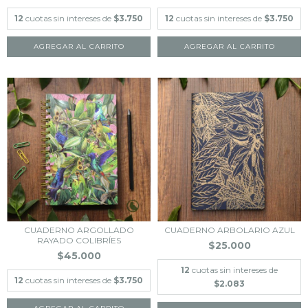
12
cuotas sin intereses de
$3.750
12
cuotas sin intereses de
$3.750
CUADERNO ARGOLLADO
CUADERNO ARBOLARIO AZUL
RAYADO COLIBRÍES
$25.000
$45.000
12
cuotas sin intereses de
12
cuotas sin intereses de
$3.750
$2.083