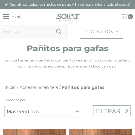
🌿 Recibimos todos los medios de pago y hacemos envíos a todo el país 🌿
MENÚ
0
PRODUCTOS
Pañitos para gafas
Limpia tus lentes y pantallas con pañitos de microfibra suaves, lavables y
con ilustraciones exclusivas inspiradas en la biodiversidad.
Inicio
/
Accesorios en tela
/
Pañitos para gafas
Ordenar por
FILTRAR