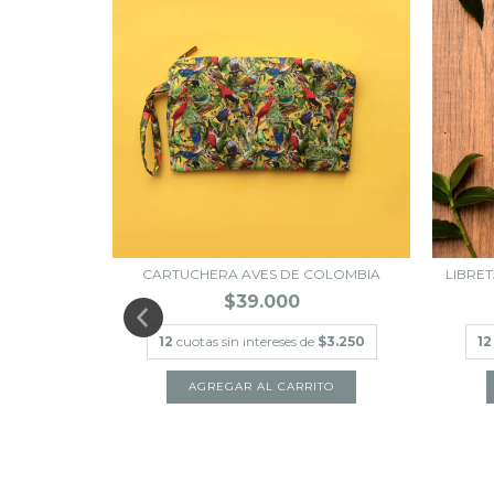
PEL LISO
CARTUCHERA AVES DE COLOMBIA
LIBRE
$39.000
12
cuotas sin intereses de
$3.250
12
$3.750