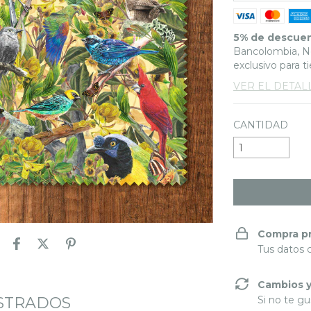
5% de descue
Bancolombia, Ne
exclusivo para t
VER EL DETAL
CANTIDAD
Compra p
Tus datos 
Cambios y
USTRADOS
Si no te gu