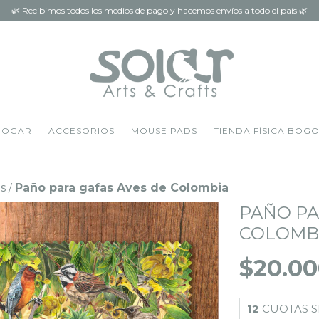
🌿 Recibimos todos los medios de pago y hacemos envíos a todo el país 🌿
HOGAR
ACCESORIOS
MOUSE PADS
TIENDA FÍSICA BOG
s
Paño para gafas Aves de Colombia
/
PAÑO PA
COLOMB
$20.0
12
CUOTAS S