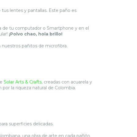
de tus lentes y pantallas. Este paño es
lla de tu computador o Smartphone y en el
lar!
¡Polvo chao, hola brillo!
n nuestros pañitos de microfibra.
de
Solar Arts & Crafts
, creadas con acuarela y
n por la riqueza natural de Colombia.
ara superficies delicadas.
olombiana, una obra de arte en cada pañito.