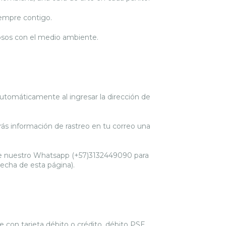
iempre contigo.
uosos con el medio ambiente.
automáticamente al ingresar la dirección de
rás información de rastreo en tu correo una
e nuestro Whatsapp (+57)3132449090 para
recha de esta página).
con tarjeta débito o crédito, débito PSE,