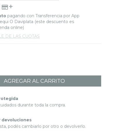
nto
pagando con Transferencia por App
qui O Daviplata (este descuento es
ienda online)
LE DE LAS CUOTAS
rotegida
cuidados durante toda la compra.
 devoluciones
sta, podés cambiarlo por otro o devolverlo.