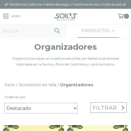
🌿 Recibimos todos los medios de pago y hacemos envíos a todo el país 🌿
MENÚ
0
PRODUCTOS
Organizadores
Organiza tus cosas, en nuestros estuches con bellas ilustraciones
inspiradas en la fauna y flora de Colombia y Latinoamérica.
Inicio
/
Accesorios en tela
/
Organizadores
Ordenar por
FILTRAR