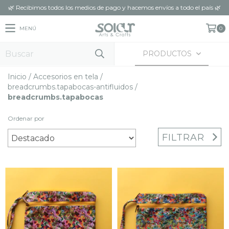
🌿 Recibimos todos los medios de pago y hacemos envíos a todo el país 🌿
MENÚ
0
PRODUCTOS
Inicio
/
Accesorios en tela
/
breadcrumbs.tapabocas-antifluidos
/
breadcrumbs.tapabocas
Ordenar por
FILTRAR