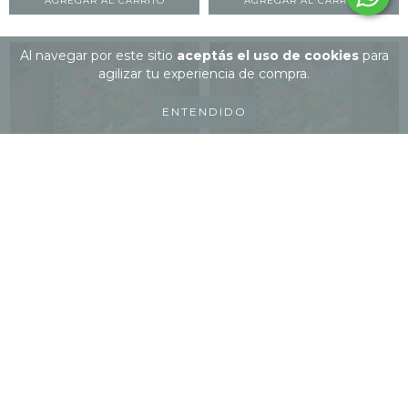
Al navegar por este sitio
aceptás el uso de cookies
para
agilizar tu experiencia de compra.
ENTENDIDO
CUADERNO ARGOLLADO
CUADERNO ARGOLLADO
RAYADO COLIBRÍES MAGI...
PAPEL LISO COLIBRÍES...
$45.000
$45.000
12
cuotas sin intereses de
$3.750
12
cuotas sin intereses de
$3.750