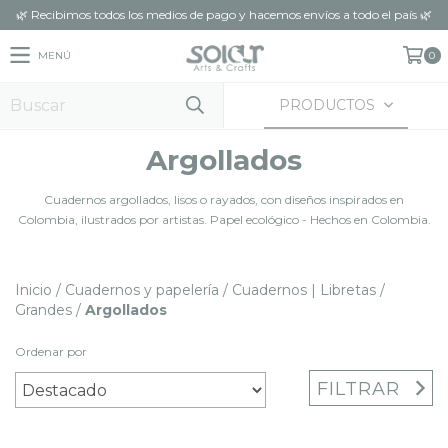
🌿 Recibimos todos los medios de pago y hacemos envíos a todo el país 🌿
MENÚ
0
PRODUCTOS
Argollados
Cuadernos argollados, lisos o rayados, con diseños inspirados en
Colombia, ilustrados por artistas. Papel ecológico - Hechos en Colombia.
Inicio
/
Cuadernos y papelería
/
Cuadernos | Libretas
/
Grandes
/
Argollados
Ordenar por
FILTRAR