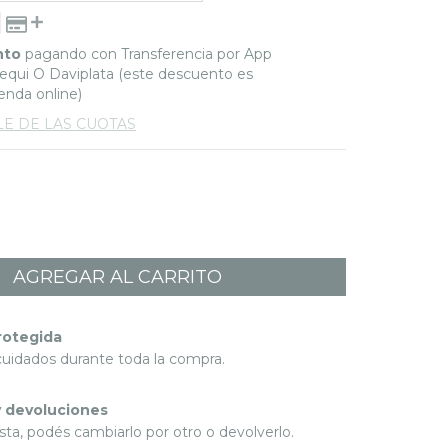
nto
pagando con Transferencia por App
qui O Daviplata (este descuento es
ienda online)
LE DE LAS CUOTAS
rotegida
cuidados durante toda la compra.
 devoluciones
sta, podés cambiarlo por otro o devolverlo.