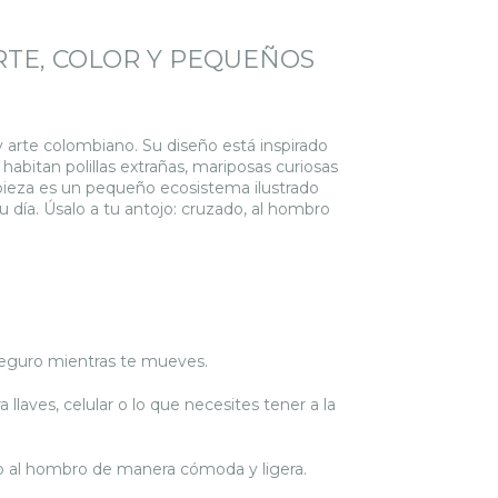
RTE, COLOR Y PEQUEÑOS
y arte colombiano. Su diseño está inspirado
abitan polillas extrañas, mariposas curiosas
 pieza es un pequeño ecosistema ilustrado
u día. Úsalo a tu antojo: cruzado, al hombro
eguro mientras te mueves.
a llaves, celular o lo que necesites tener a la
o o al hombro de manera cómoda y ligera.