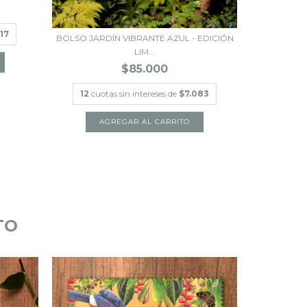
17
BOLSO JARDÍN VIBRANTE AZUL - EDICIÓN
BOLSO 
LIM...
$85.000
12
cuot
12
cuotas sin intereses de
$7.083
TO