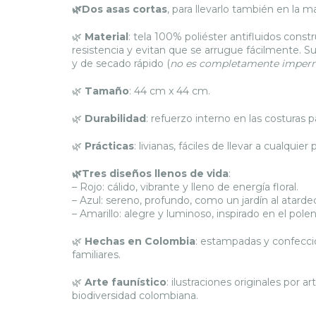
🌿
Dos asas cortas
, para llevarlo también en la 
🌿
Material
: tela 100% poliéster antifluidos const
resistencia y evitan que se arrugue fácilmente. Su
y de secado rápido (
no es completamente imper
🌿
Tamaño
: 44 cm x 44 cm.
🌿
Durabilidad
: refuerzo interno en las costuras 
🌿
Prácticas
: livianas, fáciles de llevar a cualquier 
🌿Tres diseños llenos de vida
:
– Rojo: cálido, vibrante y lleno de energía floral.
– Azul: sereno, profundo, como un jardín al atarde
– Amarillo: alegre y luminoso, inspirado en el pol
🌿
Hechas en Colombia
: estampadas y confecci
familiares.
🌿
Arte faunístico
: ilustraciones originales por 
biodiversidad colombiana.