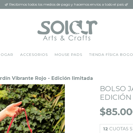
🌿 Recibimos todos los medios de pago y hacemos envíos a todo el país 🌿
HOGAR
ACCESORIOS
MOUSE PADS
TIENDA FÍSICA BOG
rdín Vibrante Rojo - Edición limitada
BOLSO J
EDICIÓN
$85.0
12
CUOTAS S