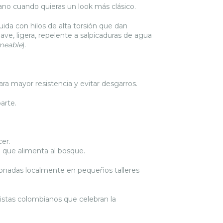
mano cuando quieras un look más clásico.
ruida con hilos de alta torsión que dan
ave, ligera, repelente a salpicaduras de agua
meable
).
para mayor resistencia y evitar desgarros.
parte.
cer.
en que alimenta al bosque.
onadas localmente en pequeños talleres
artistas colombianos que celebran la