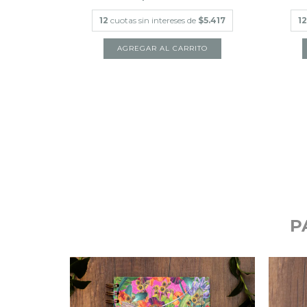
12
cuotas sin intereses de
$5.417
12
LLÓN
$12.500
P