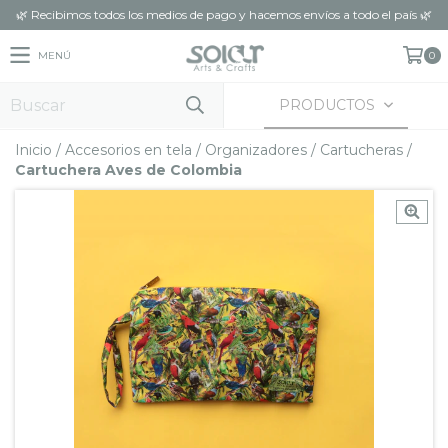
🌿 Recibimos todos los medios de pago y hacemos envíos a todo el país 🌿
MENÚ
0
PRODUCTOS
Inicio
/
Accesorios en tela
/
Organizadores
/
Cartucheras
/
Cartuchera Aves de Colombia