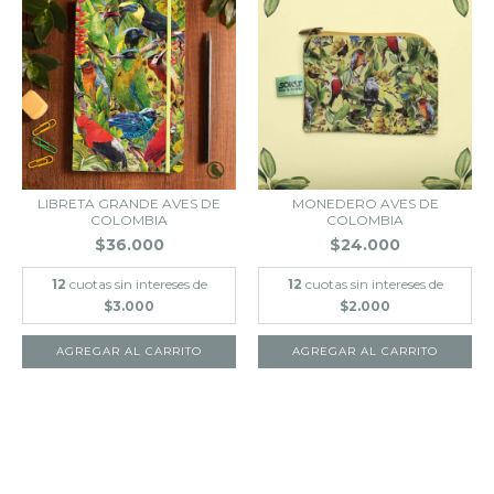
LIBRETA GRANDE AVES DE
MONEDERO AVES DE
COLOMBIA
COLOMBIA
$36.000
$24.000
12
cuotas sin intereses de
12
cuotas sin intereses de
$3.000
$2.000