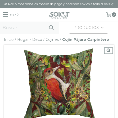
🌿 Recibimos todos los medios de pago y hacemos envíos a todo el país 🌿
MENÚ
0
PRODUCTOS
Inicio
/
Hogar - Deco
/
Cojines
/
Cojín Pájaro Carpintero