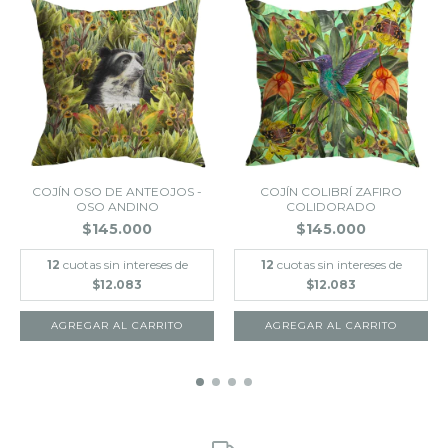
COJÍN OSO DE ANTEOJOS -
COJÍN COLIBRÍ ZAFIRO
OSO ANDINO
COLIDORADO
$145.000
$145.000
12
cuotas sin intereses de
12
cuotas sin intereses de
$12.083
$12.083
AGREGAR AL CARRITO
AGREGAR AL CARRITO