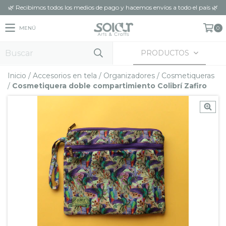
🌿 Recibimos todos los medios de pago y hacemos envíos a todo el país 🌿
MENÚ
0
PRODUCTOS
Inicio
/
Accesorios en tela
/
Organizadores
/
Cosmetiqueras
/
Cosmetiquera doble compartimiento Colibrí Zafiro