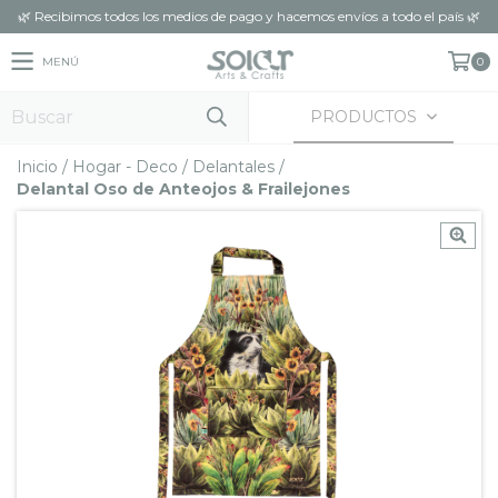
🌿 Recibimos todos los medios de pago y hacemos envíos a todo el país 🌿
MENÚ
0
PRODUCTOS
Inicio
/
Hogar - Deco
/
Delantales
/
Delantal Oso de Anteojos & Frailejones