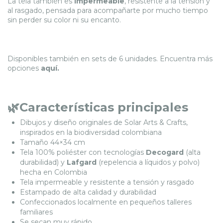
La tela también es
impermeable
, resistente a la tensión y
al rasgado, pensada para acompañarte por mucho tiempo
sin perder su color ni su encanto.
Disponibles también en sets de 6 unidades. Encuentra más
opciones
aquí.
🌿Características principales
Dibujos y diseño originales de
Solar Arts & Crafts
,
inspirados en la biodiversidad colombiana
Tamaño 44×34 cm
Tela 100% poliéster con tecnologías
Decogard
(alta
durabilidad) y
Lafgard
(repelencia a líquidos y polvo)
hecha en Colombia
Tela impermeable y resistente a tensión y rasgado
Estampado de alta calidad y durabilidad
Confeccionados localmente en pequeños talleres
familiares
Se secan muy rápido