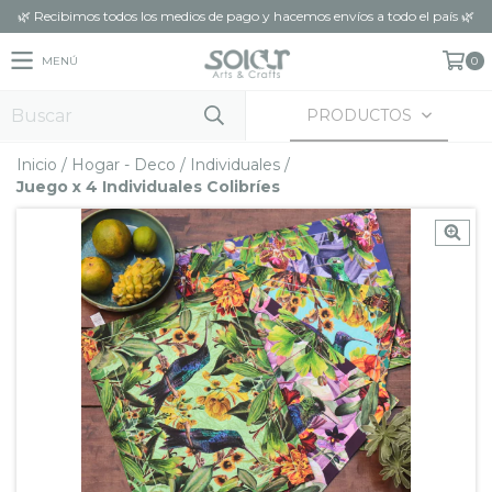
🌿 Recibimos todos los medios de pago y hacemos envíos a todo el país 🌿
MENÚ
0
PRODUCTOS
Inicio
/
Hogar - Deco
/
Individuales
/
Juego x 4 Individuales Colibríes