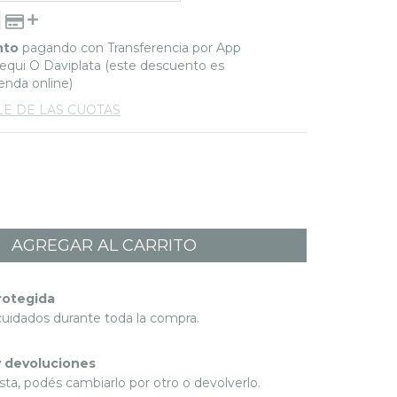
nto
pagando con Transferencia por App
qui O Daviplata (este descuento es
ienda online)
LE DE LAS CUOTAS
rotegida
cuidados durante toda la compra.
 devoluciones
sta, podés cambiarlo por otro o devolverlo.