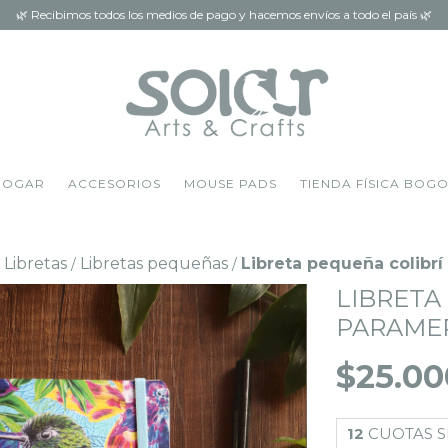
🌿 Recibimos todos los medios de pago y hacemos envíos a todo el país 🌿
HOGAR
ACCESORIOS
MOUSE PADS
TIENDA FÍSICA BOG
 Libretas
Libretas pequeñas
Libreta pequeña colibr
/
/
LIBRETA
PARAME
$25.00
12
CUOTAS S