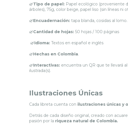
🌿
Tipo de papel:
Papel ecológico (proveniente de
árboles), 75g, color beige, papel liso (sin líneas ni 
🌿
Encuadernación:
tapa blanda, cosidas al lomo.
🌿
Cantidad de hojas:
50 hojas / 100 páginas
🌿
Idioma:
Textos en español e inglés
🌿
Hechas en Colombia
.
🌿
Interactivas:
encuentra un QR que te llevará al 
ilustrada(s).
Ilustraciones Únicas
Cada libreta cuenta con
ilustraciones únicas y 
Detrás de cada diseño original, creado con acuarel
pasión por la
riqueza natural de Colombia.