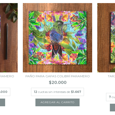
PARAMERO
PAÑO PARA GAFAS COLIBRÍ PARAMERO
TAR
$20.000
.000
12
cuotas sin intereses de
$1.667
7
cu