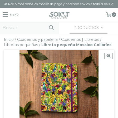
🌿 Recibimos todos los medios de pago y hacemos envíos a todo el país 🌿
MENÚ
0
PRODUCTOS
Inicio
/
Cuadernos y papelería
/
Cuadernos | Libretas
/
Libretas pequeñas
/
Libreta pequeña Mosaico Colibríes