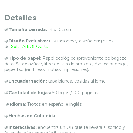
Detalles
🌿
Tamaño cerrada:
14 x 10,5 cm
🌿
Diseño Exclusivo:
ilustraciones y diseño originales
de
Solar Arts & Crafts.
🌿
Tipo de papel:
Papel ecológico (proveniente de bagazo
de caña de azúcar, libre de tala de árboles), 75g, color beige,
papel liso (sin líneas ni otras impresiones).
🌿
Encuadernación:
tapa blanda, cosidas al lomo.
🌿
Cantidad de hojas:
50 hojas / 100 páginas
🌿
Idioma:
Textos en español e inglés
🌿
Hechas en Colombia
.
🌿
Interactivas:
encuentra un QR que te llevará al sonido y
fotos de la(s) especie(s) ilustrada(s).