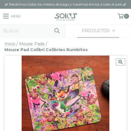
🌿 Recibimos todos los medios de pago y hacemos envíos a todo el país 🌿
MENÚ
0
PRODUCTOS
Inicio
/
Mouse Pads
/
Mouse Pad Colibrí Colibríes Rumbitos