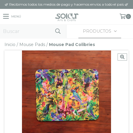
🌿 Recibimos todos los medios de pago y hacemos envíos a todo el país 🌿
MENÚ
0
PRODUCTOS
Inicio
/
Mouse Pads
/
Mouse Pad Colibríes