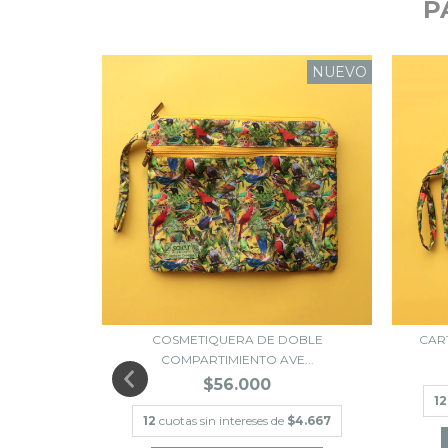
P
NUEVO
N Y AVES
COSMETIQUERA DE DOBLE
CAR
COMPARTIMIENTO AVE...
$56.000
12
$3.000
12
cuotas sin intereses de
$4.667