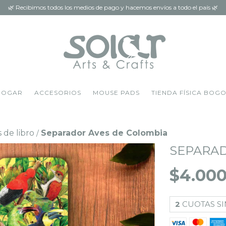
🌿 Recibimos todos los medios de pago y hacemos envíos a todo el país 🌿
HOGAR
ACCESORIOS
MOUSE PADS
TIENDA FÍSICA BOG
 de libro
Separador Aves de Colombia
/
SEPARAD
$4.00
2
CUOTAS SI