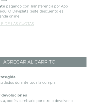
nto
pagando con Transferencia por App
qui O Daviplata (este descuento es
ienda online)
LE DE LAS CUOTAS
rotegida
cuidados durante toda la compra.
 devoluciones
sta, podés cambiarlo por otro o devolverlo.