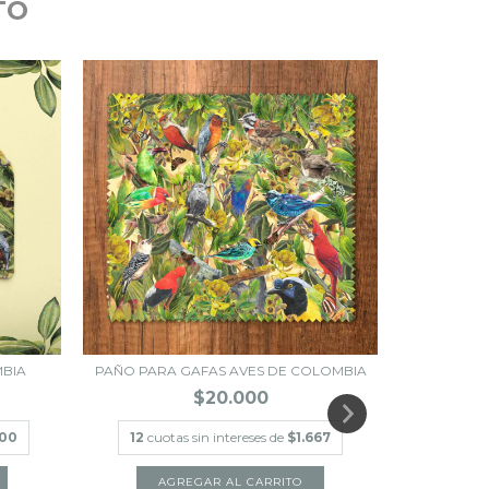
TO
BIA
PAÑO PARA GAFAS AVES DE COLOMBIA
LIBRE
$20.000
000
12
cuotas sin intereses de
$1.667
12
cuot