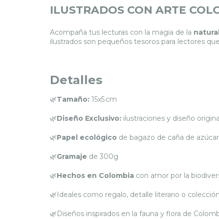
ILUSTRADOS CON ARTE COL
Acompaña tus lecturas con la magia de la
natura
ilustrados son pequeños tesoros para lectores q
Detalles
🌿
Tamaño:
15x5 cm
🌿
Diseño Exclusivo:
ilustraciones y diseño origin
🌿
Papel ecológico
de bagazo de caña de azúcar, 
🌿
Gramaje
de 300g
🌿
Hechos en Colombia
con amor por la biodiver
🌿Ideales como regalo, detalle literario o colecció
🌿Diseños inspirados en la fauna y flora de Colom