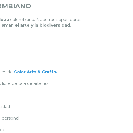
OMBIANO
leza
colombiana. Nuestros separadores
ue aman
el
arte y la biodiversidad.
ales de
Solar Arts & Crafts
.
libre de tala de árboles
sidad
n personal
bia