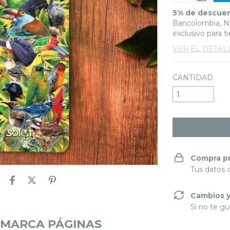
5% de descue
Bancolombia, Ne
exclusivo para t
VER EL DETAL
CANTIDAD
Compra p
Tus datos 
Cambios y
Si no te gu
 MARCA PÁGINAS