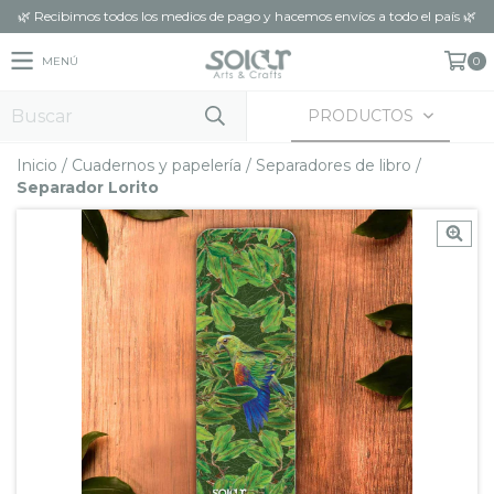
🌿 Recibimos todos los medios de pago y hacemos envíos a todo el país 🌿
MENÚ
0
PRODUCTOS
Inicio
/
Cuadernos y papelería
/
Separadores de libro
/
Separador Lorito