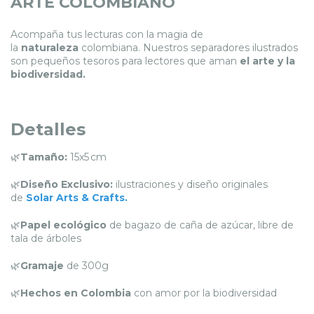
ARTE COLOMBIANO
Acompaña tus lecturas con la magia de
la
naturaleza
colombiana. Nuestros separadores ilustrados
son pequeños tesoros para lectores que aman
el
arte y la
biodiversidad.
Detalles
🌿
Tamaño:
15x5 cm
🌿
Diseño Exclusivo:
ilustraciones y diseño originales
de
Solar Arts & Crafts
.
🌿
Papel ecológico
de bagazo de caña de azúcar, libre de
tala de árboles
🌿
Gramaje
de 300g
🌿
Hechos en Colombia
con amor por la biodiversidad