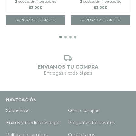
2
cuotas sin intereses de
2
cuotas sin intereses de
$2.000
$2.000
ENVIAMOS TU COMPRA
Entregas a todo el país
NAVEGACIÓN
Sobre Solar
Cómo comprar
Envíos y medios de pago
Preguntas frecuentes
Política de cambios
Contáctanos