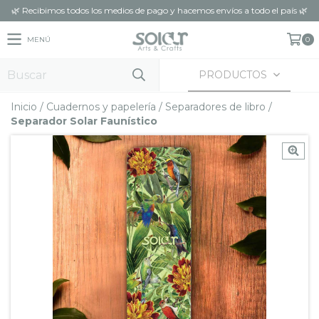
🌿 Recibimos todos los medios de pago y hacemos envíos a todo el país 🌿
MENÚ
0
PRODUCTOS
Inicio
/
Cuadernos y papelería
/
Separadores de libro
/
Separador Solar Faunístico