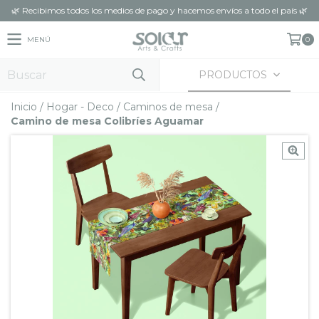
🌿 Recibimos todos los medios de pago y hacemos envíos a todo el país 🌿
MENÚ
0
PRODUCTOS
Inicio
/
Hogar - Deco
/
Caminos de mesa
/
Camino de mesa Colibríes Aguamar