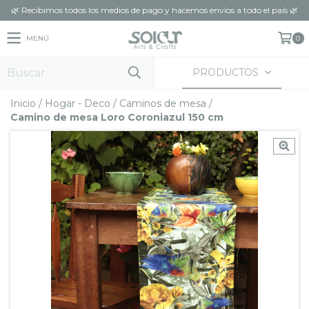
🌿 Recibimos todos los medios de pago y hacemos envíos a todo el país 🌿
MENÚ
0
PRODUCTOS
Inicio
/
Hogar - Deco
/
Caminos de mesa
/
Camino de mesa Loro Coroniazul 150 cm