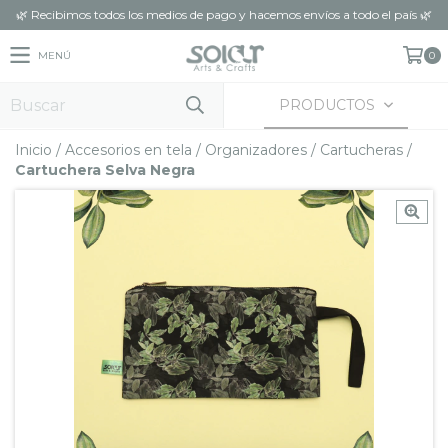
🌿 Recibimos todos los medios de pago y hacemos envíos a todo el país 🌿
MENÚ
0
PRODUCTOS
Inicio
/
Accesorios en tela
/
Organizadores
/
Cartucheras
/
Cartuchera Selva Negra