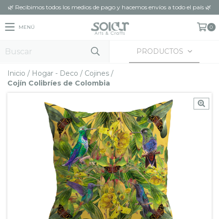
🌿 Recibimos todos los medios de pago y hacemos envíos a todo el país 🌿
MENÚ
0
PRODUCTOS
Inicio
/
Hogar - Deco
/
Cojines
/
Cojín Colibríes de Colombia