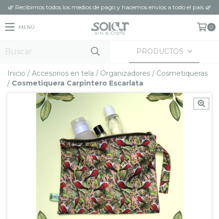
🌿 Recibimos todos los medios de pago y hacemos envíos a todo el país 🌿
MENÚ
0
PRODUCTOS
Inicio
/
Accesorios en tela
/
Organizadores
/
Cosmetiqueras
/
Cosmetiquera Carpintero Escarlata