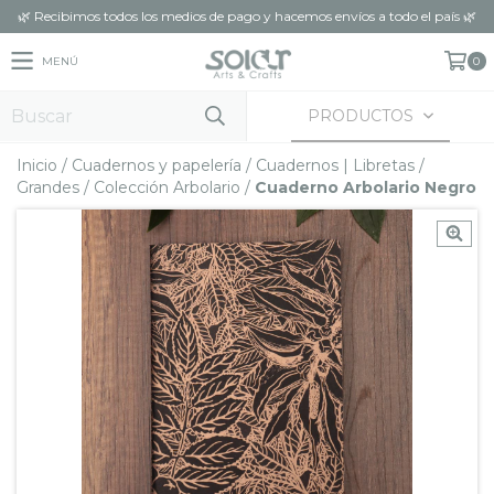
🌿 Recibimos todos los medios de pago y hacemos envíos a todo el país 🌿
MENÚ
0
PRODUCTOS
Inicio
/
Cuadernos y papelería
/
Cuadernos | Libretas
/
Grandes
/
Colección Arbolario
/
Cuaderno Arbolario Negro