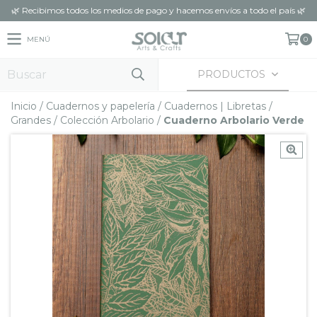
🌿 Recibimos todos los medios de pago y hacemos envíos a todo el país 🌿
MENÚ
0
PRODUCTOS
Inicio
/
Cuadernos y papelería
/
Cuadernos | Libretas
/
Grandes
/
Colección Arbolario
/
Cuaderno Arbolario Verde