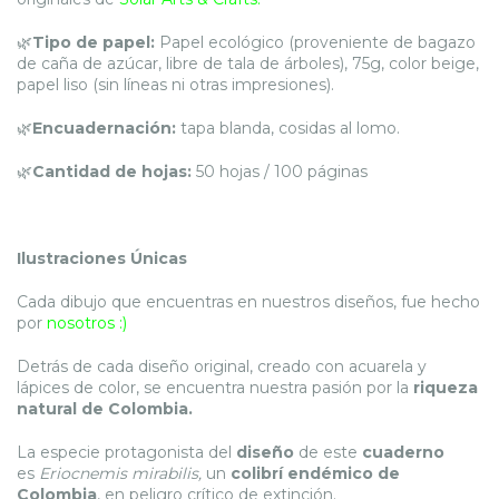
🌿
Tipo de papel:
Papel ecológico (proveniente de bagazo
de caña de azúcar, libre de tala de árboles), 75g, color beige,
papel liso (sin líneas ni otras impresiones).
🌿
Encuadernación:
tapa blanda, cosidas al lomo.
🌿
Cantidad de hojas:
50 hojas / 100 páginas
Ilustraciones Únicas
Cada dibujo que encuentras en nuestros diseños, fue hecho
por
nosotros :)
Detrás de cada diseño original, creado con acuarela y
lápices de color, se encuentra nuestra pasión por la
riqueza
natural de Colombia.
La especie protagonista del
diseño
de este
cuaderno
es
Eriocnemis mirabilis,
un
colibrí endémico de
Colombia
, en peligro crítico de extinción.