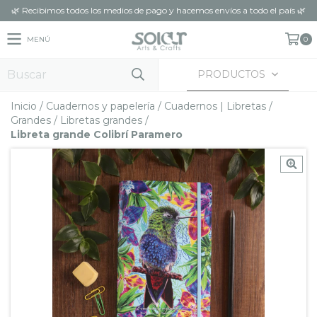
🌿 Recibimos todos los medios de pago y hacemos envíos a todo el país 🌿
MENÚ
0
PRODUCTOS
Inicio
/
Cuadernos y papelería
/
Cuadernos | Libretas
/
Grandes
/
Libretas grandes
/
Libreta grande Colibrí Paramero