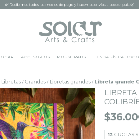
🌿 Recibimos todos los medios de pago y hacemos envíos a todo el país 🌿
HOGAR
ACCESORIOS
MOUSE PADS
TIENDA FÍSICA BOG
 Libretas
Grandes
Libretas grandes
Libreta grande C
/
/
/
LIBRETA
COLIBRÍ
$36.00
12
CUOTAS S