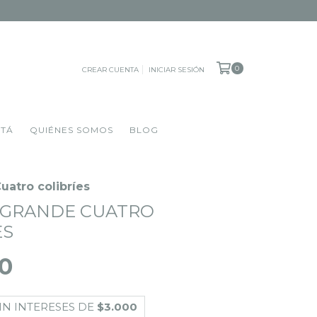
0
CREAR CUENTA
INICIAR SESIÓN
OTÁ
QUIÉNES SOMOS
BLOG
uatro colibríes
 GRANDE CUATRO
ES
0
IN INTERESES DE
$3.000