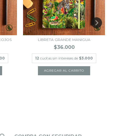
EOJOS
LIBRETA GRANDE MANIGUA
LIBRETA G
$36.000
000
12
cuotas sin intereses de
$3.000
12
cuot