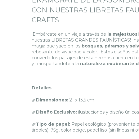
ENAMÓRATE DE LA ASOMBRO
CON NUESTRAS LIBRETAS FAUN
CRAFTS
¡Embárcate en un viaje a través de
la majestuosi
nuestras LIBRETAS GRANDES FAUNÍSTICAS! Inspira
magia que yace en los
bosques, páramos y sel
rebosante de vivacidad y color. Estos diseños 
convertir los paisajes de esta hermosa tierra en 
y transportándote a la
naturaleza exuberante d
Detalles
🌿
Dimensiones:
21 x 13,5 cm
🌿
Diseño Exclusivo:
ilustraciones y diseño únicos
🌿
Tipo de papel:
Papel ecológico (proveniente de
árboles), 75g, color beige, papel liso (sin líneas ni 