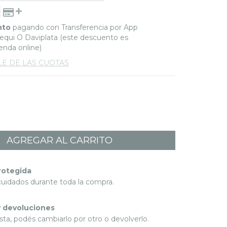
nto
pagando con Transferencia por App
qui O Daviplata (este descuento es
ienda online)
LE DE LAS CUOTAS
rotegida
cuidados durante toda la compra.
 devoluciones
sta, podés cambiarlo por otro o devolverlo.