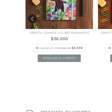
ANTEOJOS &
LIBRETA GRANDE COLIBRÍ PARAMERO
LIBRE
$36.000
12
cuotas sin intereses de
$3.000
12
$3.000