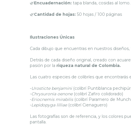
🌿
Encuadernación:
tapa blanda, cosidas al lomo.
🌿
Cantidad de hojas:
50 hojas / 100 páginas
Ilustraciones Únicas
Cada dibujo que encuentras en nuestros diseños,
Detrás de cada diseño original, creado con acuarel
pasión por la
riqueza natural de Colombia.
Las cuatro especies de colibríes que encontrarás
-
Urosticte benjamini
(colibrí Puntiblanca pechipúr
-
Chrysuronia oenone
(colibrí Zafiro colidorado)
-
Eriocnemis mirabilis
(colibrí Paramero de Munch
-
Lepidopyga lilliae
(colibrí Cienaguero)
Las fotografías son de referencia, y los colores p
pantalla.