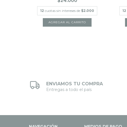
$24.000
$2.000
12
cuotas sin intereses de
$2.000
12
ENVIAMOS TU COMPRA
Entregas a todo el país
NAVEGACIÓN
MEDIOS DE PAGO