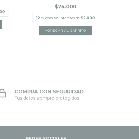
$24.000
000
12
cuot
12
cuotas sin intereses de
$2.000
COMPRA CON SEGURIDAD
Tus datos siempre protegidos
REDES SOCIALES