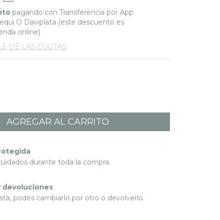
nto
pagando con Transferencia por App
qui O Daviplata (este descuento es
ienda online)
LE DE LAS CUOTAS
rotegida
cuidados durante toda la compra.
 devoluciones
sta, podés cambiarlo por otro o devolverlo.