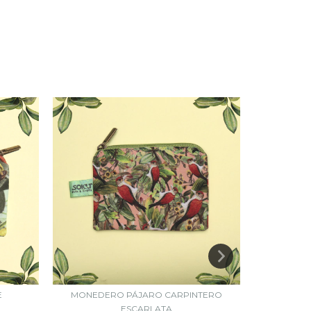
E
MONEDERO PÁJARO CARPINTERO
MONEDE
ESCARLATA