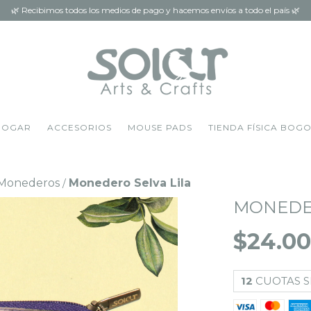
🌿 Recibimos todos los medios de pago y hacemos envíos a todo el país 🌿
HOGAR
ACCESORIOS
MOUSE PADS
TIENDA FÍSICA BOG
Monederos
Monedero Selva Lila
/
MONEDER
$24.0
12
CUOTAS S