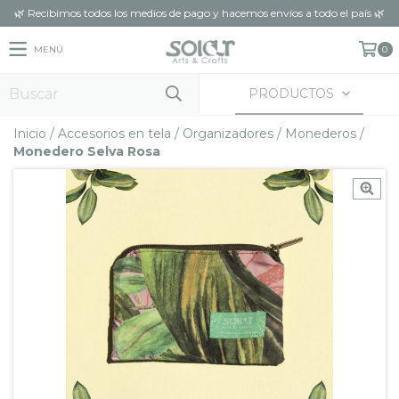
🌿 Recibimos todos los medios de pago y hacemos envíos a todo el país 🌿
MENÚ
0
PRODUCTOS
Inicio
/
Accesorios en tela
/
Organizadores
/
Monederos
/
Monedero Selva Rosa