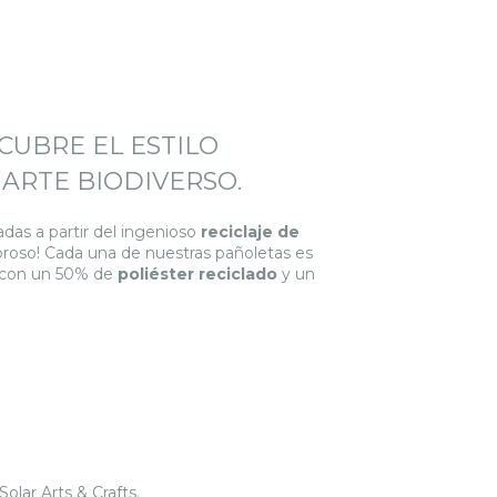
CUBRE EL ESTILO
ARTE BIODIVERSO.
das a partir del ingenioso
reciclaje de
ombroso! Cada una de nuestras pañoletas es
 con un 50% de
poliéster reciclado
y un
lar Arts & Crafts.