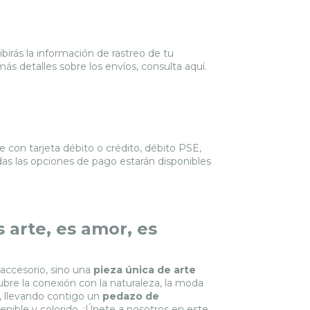
birás la información de rastreo de tu
ás detalles sobre los envíos, consulta
aquí.
con tarjeta débito o crédito, débito PSE,
das las opciones de pago estarán disponibles
 arte, es amor, es
 accesorio, sino una
pieza única de arte
ubre la conexión con la naturaleza, la moda
a, llevando contigo un
pedazo de
ible y colorido. ¡Únete a nosotros en este