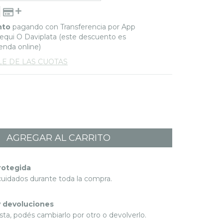
nto
pagando con Transferencia por App
qui O Daviplata (este descuento es
ienda online)
LE DE LAS CUOTAS
rotegida
cuidados durante toda la compra.
 devoluciones
sta, podés cambiarlo por otro o devolverlo.