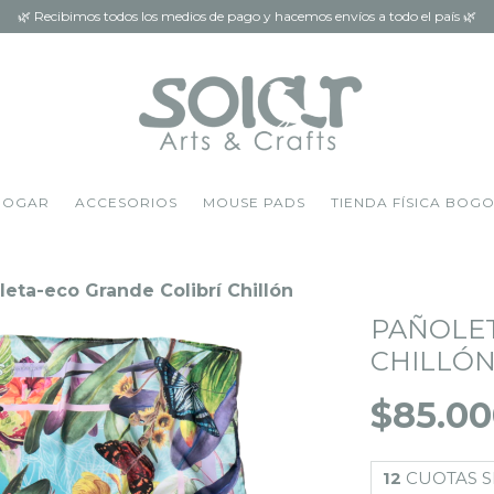
🌿 Recibimos todos los medios de pago y hacemos envíos a todo el país 🌿
HOGAR
ACCESORIOS
MOUSE PADS
TIENDA FÍSICA BOG
leta-eco Grande Colibrí Chillón
PAÑOLET
CHILLÓ
$85.0
12
CUOTAS S