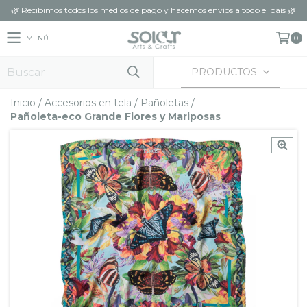
🌿 Recibimos todos los medios de pago y hacemos envíos a todo el país 🌿
MENÚ
0
PRODUCTOS
Inicio
/
Accesorios en tela
/
Pañoletas
/
Pañoleta-eco Grande Flores y Mariposas