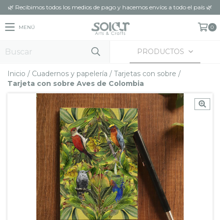
🌿 Recibimos todos los medios de pago y hacemos envíos a todo el país 🌿
MENÚ
0
PRODUCTOS
Inicio
/
Cuadernos y papelería
/
Tarjetas con sobre
/
Tarjeta con sobre Aves de Colombia