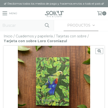
🌿 Recibimos todos los medios de pago y hacemos envíos a todo el país 🌿
MENÚ
0
PRODUCTOS
Inicio
/
Cuadernos y papelería
/
Tarjetas con sobre
/
Tarjeta con sobre Loro Coroniazul