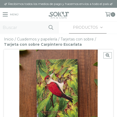
🌿 Recibimos todos los medios de pago y hacemos envíos a todo el país 🌿
MENÚ
0
PRODUCTOS
Inicio
/
Cuadernos y papelería
/
Tarjetas con sobre
/
Tarjeta con sobre Carpintero Escarlata