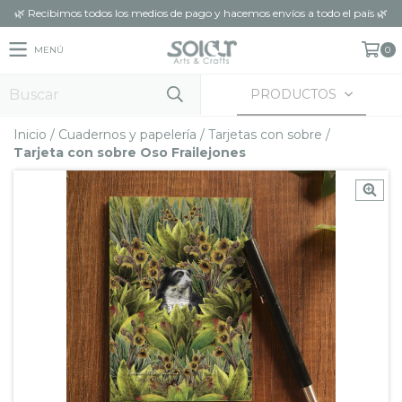
🌿 Recibimos todos los medios de pago y hacemos envíos a todo el país 🌿
MENÚ
0
PRODUCTOS
Inicio
/
Cuadernos y papelería
/
Tarjetas con sobre
/
Tarjeta con sobre Oso Frailejones