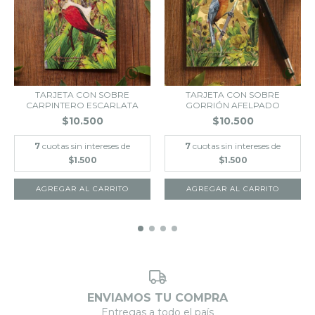
TARJETA CON SOBRE
TARJETA CON SOBRE
CARPINTERO ESCARLATA
GORRIÓN AFELPADO
$10.500
$10.500
7
cuotas sin intereses de
7
cuotas sin intereses de
$1.500
$1.500
ENVIAMOS TU COMPRA
Entregas a todo el país