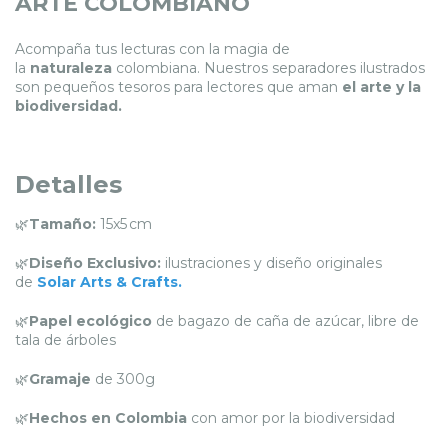
ARTE COLOMBIANO
Acompaña tus lecturas con la magia de
la
naturaleza
colombiana. Nuestros separadores ilustrados
son pequeños tesoros para lectores que aman
el
arte y la
biodiversidad.
Detalles
🌿
Tamaño:
15x5 cm
🌿
Diseño Exclusivo:
ilustraciones y diseño originales
de
Solar Arts & Crafts
.
🌿
Papel ecológico
de bagazo de caña de azúcar, libre de
tala de árboles
🌿
Gramaje
de 300g
🌿
Hechos en Colombia
con amor por la biodiversidad