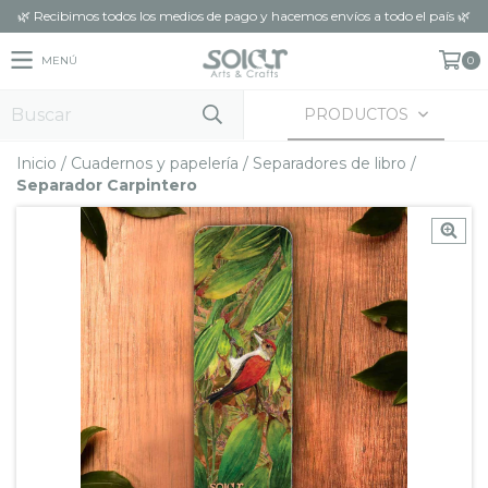
🌿 Recibimos todos los medios de pago y hacemos envíos a todo el país 🌿
MENÚ
0
PRODUCTOS
Inicio
/
Cuadernos y papelería
/
Separadores de libro
/
Separador Carpintero