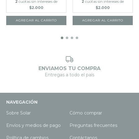
2
cuotas sin intereses de
2
cuotas sin intereses de
$2.000
$2.000
ENVIAMOS TU COMPRA
Entregas a todo el país
NAVEGACIÓN
Sobre Solar
Cómo comprar
Envíos y medios de pago
Preguntas frecuentes
Política de cambios
Contáctanos