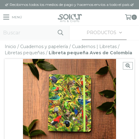
🌿 Recibimos todos los medios de pago y hacemos envíos a todo el país 🌿
MENÚ
0
PRODUCTOS
Inicio
/
Cuadernos y papelería
/
Cuadernos | Libretas
/
Libretas pequeñas
/
Libreta pequeña Aves de Colombia