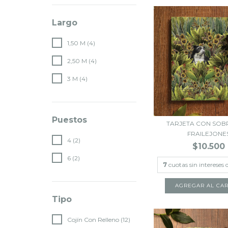
Largo
1,50 M (4)
2,50 M (4)
3 M (4)
Puestos
TARJETA CON SOB
FRAILEJONE
4 (2)
$10.500
6 (2)
7
cuotas sin intereses 
Tipo
Cojín Con Relleno (12)