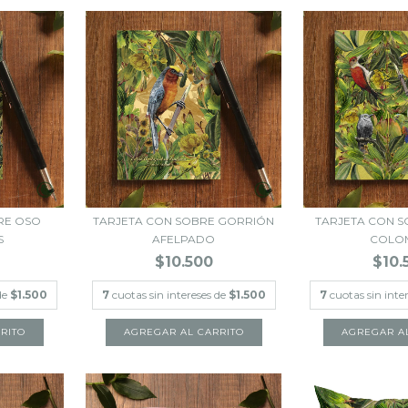
RE OSO
TARJETA CON SOBRE GORRIÓN
TARJETA CON S
S
AFELPADO
COLO
$10.500
$10.
de
$1.500
7
cuotas sin intereses de
$1.500
7
cuotas sin inte