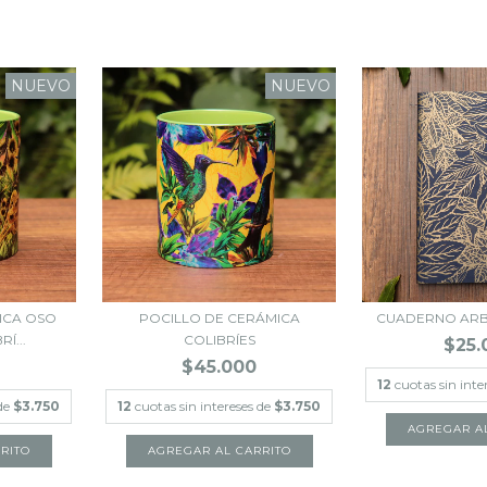
NUEVO
NUEVO
ICA OSO
POCILLO DE CERÁMICA
CUADERNO ARB
Í...
COLIBRÍES
$25.
$45.000
12
cuotas sin inte
 de
$3.750
12
cuotas sin intereses de
$3.750