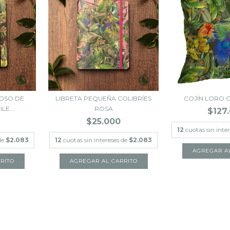
 OSO DE
LIBRETA PEQUEÑA COLIBRÍES
COJÍN LORO 
LE...
ROSA
$127
$25.000
12
cuotas sin inte
 de
$2.083
12
cuotas sin intereses de
$2.083
AGREGAR A