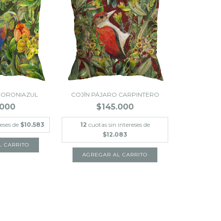
CORONIAZUL
COJÍN PÁJARO CARPINTERO
.000
$145.000
reses de
$10.583
12
cuotas sin intereses de
$12.083
L CARRITO
AGREGAR AL CARRITO